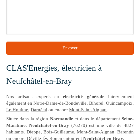
Envoyer
CLAS'Energies, électricien à
Neufchâtel-en-Bray
Nos artisans experts en
electricité générale
interviennent
également en
Notre-Dame-de-Bondeville
,
Bihorel
,
Quincampoix
,
Le Houlme
,
Darnétal
ou encore
Mont-Saint-Aignan
.
Située dans la région
Normandie
et dans le département
Seine-
Maritime
,
Neufchâtel-en-Bray
(76270) est une ville de 4827
habitants. Dieppe, Bois-Guillaume, Mont-Saint-Aignan, Barentin
ou encore Déville-lès-Rouen entourent
Neufchâtel-en-Bray
.