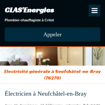
CLAS'Energies
Plombier-chauffagiste à Critot
Appeler
Electricité générale à Neufchâtel-en-Bray
(76270)
Électricien à Neufchâtel-en-Bray